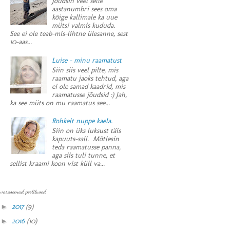
Jõudsin veel selle
aastanumbri sees oma
kõige kallimale ka uue
mütsi valmis kududa.
See ei ole teab-mis-lihtne ülesanne, sest
10-aas...
Luise - minu raamatust
Siin siis veel pilte, mis
raamatu jaoks tehtud, aga
ei ole samad kaadrid, mis
raamatusse jõudsid :) Jah,
ka see müts on mu raamatus see...
Rohkelt nuppe kaela.
Siin on üks luksust täis
kapuuts-sall. Mõtlesin
teda raamatusse panna,
aga siis tuli tunne, et
sellist kraami koon vist küll va...
varasemad postitused
►
2017
(9)
►
2016
(10)