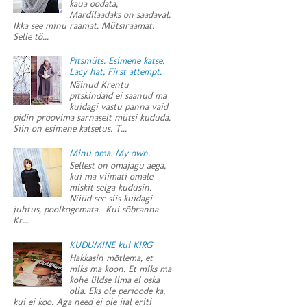
kaua oodata,
Mardilaadaks on saadaval.
Ikka see minu raamat. Mütsiraamat.
Selle tö...
Pitsmüts. Esimene katse.
Lacy hat, First attempt.
Näinud Krentu
pitskindaid ei saanud ma
kuidagi vastu panna vaid
pidin proovima sarnaselt mütsi kududa.
Siin on esimene katsetus. T...
Minu oma. My own.
Sellest on omajagu aega,
kui ma viimati omale
miskit selga kudusin.
Nüüd see siis kuidagi
juhtus, poolkogemata. Kui sõbranna
Kr...
KUDUMINE kui KIRG
Hakkasin mõtlema, et
miks ma koon. Et miks ma
kohe üldse ilma ei oska
olla. Eks ole perioode ka,
kui ei koo. Aga need ei ole iial eriti