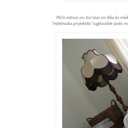
Päris mõnus on, kui toas on ikka ka misk
"mõttevaba projektiks" tugitoolide jaoks m