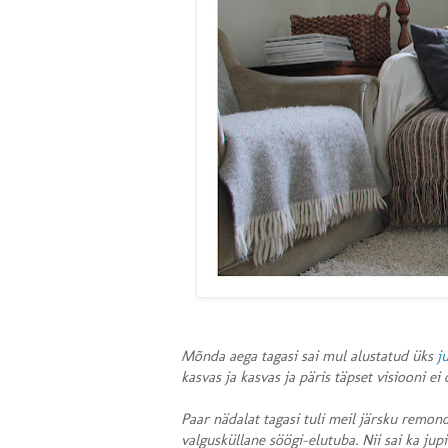
Mõnda aega tagasi sai mul alustatud üks
j
kasvas ja kasvas ja päris täpset visiooni e
Paar nädalat tagasi tuli meil järsku remo
valgusküllane söögi-elutuba. Nii sai ka jup