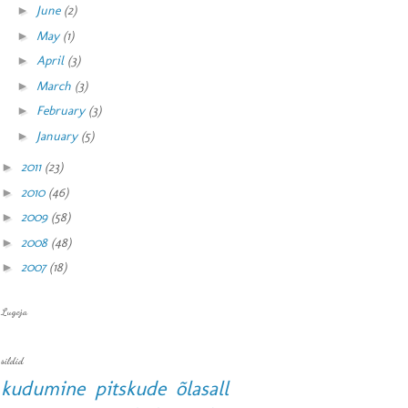
►
June
(2)
►
May
(1)
►
April
(3)
►
March
(3)
►
February
(3)
►
January
(5)
►
2011
(23)
►
2010
(46)
►
2009
(58)
►
2008
(48)
►
2007
(18)
Lugeja
sildid
kudumine
pitskude
õlasall