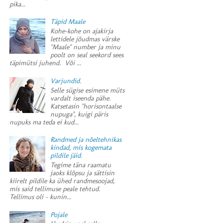
pika...
Täpid Maale
Kohe-kohe on ajakirja
lettidele jõudmas värske
"Maale" number ja minu
poolt on seal seekord sees
täpimütsi juhend. Või ...
Varjundid.
Selle sügise esimene müts
vardalt iseenda pähe.
Katsetasin "horisontaalse
nupuga", kuigi päris
nupuks ma teda ei kud...
Randmed ja nõeltehnikas
kindad, mis kogemata
pildile jäid.
Tegime täna raamatu
jaoks klõpsu ja sättisin
kiirelt pildile ka ühed randmesoojad,
mis said tellimuse peale tehtud.
Tellimus oli - kunin...
Pojale