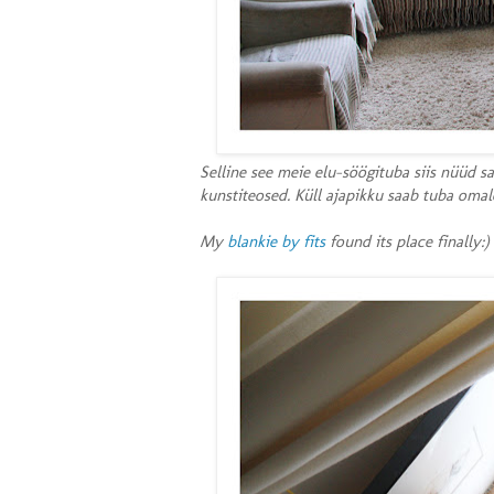
Selline see meie elu-söögituba siis nüüd sa
kunstiteosed. Küll ajapikku saab tuba omal
My
blankie by fits
found its place finally:)