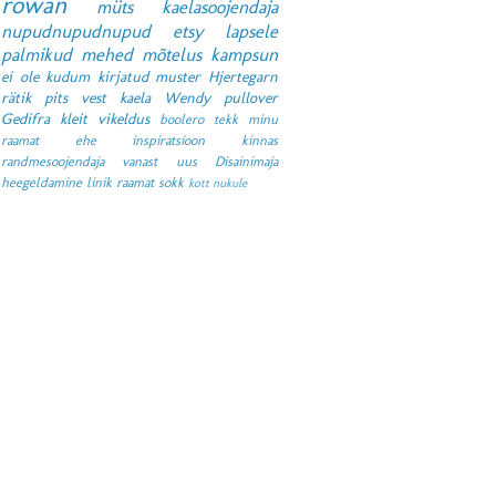
rowan
müts
kaelasoojendaja
nupudnupudnupud
etsy
lapsele
palmikud
mehed
mõtelus
kampsun
ei ole kudum
kirjatud muster
Hjertegarn
rätik
pits
vest
kaela
Wendy
pullover
Gedifra
kleit
vikeldus
boolero
tekk
minu
raamat
ehe
inspiratsioon
kinnas
randmesoojendaja
vanast uus
Disainimaja
heegeldamine
linik
raamat
sokk
kott
nukule