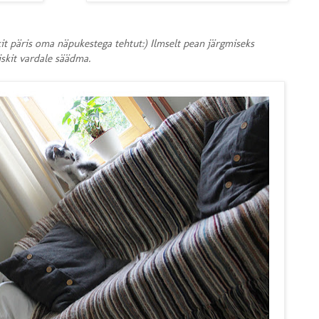
it päris oma näpukestega tehtut:) Ilmselt pean järgmiseks
iskit vardale säädma.