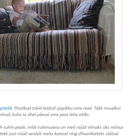
upitekk
. Poolikud tokid leidsid ajapikku oma read. Tekk muudkui
i olnud, kuhu ta ühel päeval oma pesa teha võiks.
ndi-tuhin peale, mille tulemusena on meil nüüd viimaks üks mõnus
itekk just nüüd vardalt maha kootud ning diivanikatteks säätud.