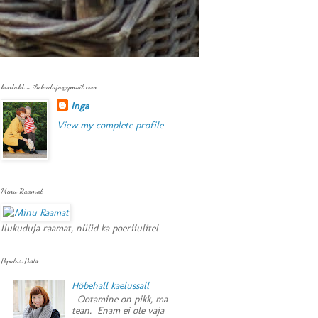
kontakt - ilukuduja@gmail.com
Inga
View my complete profile
Minu Raamat
Ilukuduja raamat, nüüd ka poeriiulitel
Popular Posts
Hõbehall kaelussall
Ootamine on pikk, ma
tean. Enam ei ole vaja