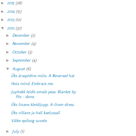
►
2015
(28)
►
2014
(15)
►
2013
(12)
▼
2012
(37)
►
December
(2)
►
November
(4)
►
October
(3)
►
September
(4)
▼
August
(6)
Üks äraspidine müts. A Reversed hat
Hoia mind. Embrace me.
Jupitekk leidis omale pesa. Blanket by
fits - done.
Üks linane kleidijupp. A-linen-dress.
Üks villane ja hall kaelussall
Väike epiloog suvele.
►
July
(1)