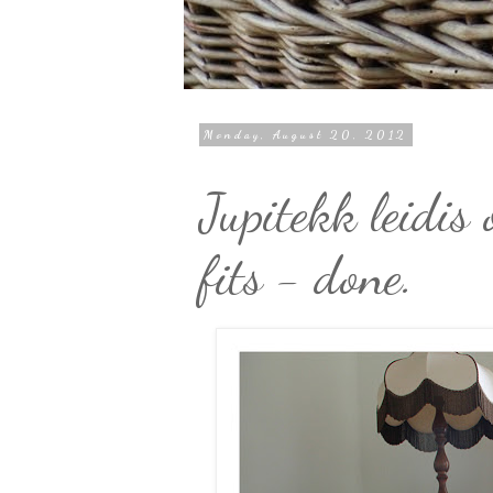
Monday, August 20, 2012
Jupitekk leidis
fits - done.